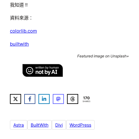
我知道 !!
資料來源：
colorlib.com
builtwith
Featured image on Unsplash+
170
SHARES
Astra
BuiltWith
Divi
WordPress