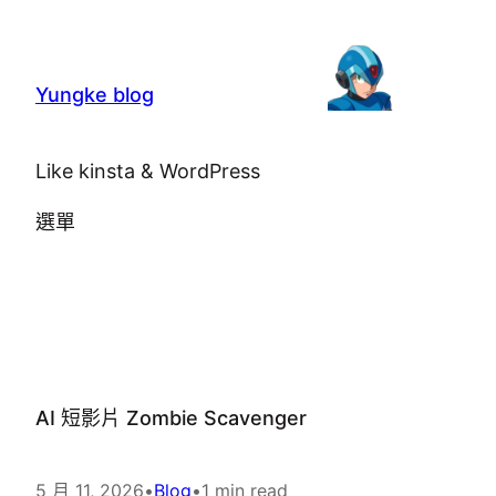
跳
至
主
Yungke blog
要
內
Like kinsta & WordPress
容
選單
AI 短影片 Zombie Scavenger
5 月 11, 2026
•
Blog
•
1 min read