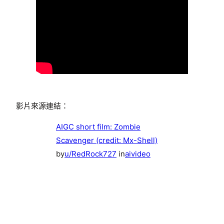
影片來源連結：
AIGC short film: Zombie
Scavenger (credit: Mx-Shell)
by
u/RedRock727
in
aivideo