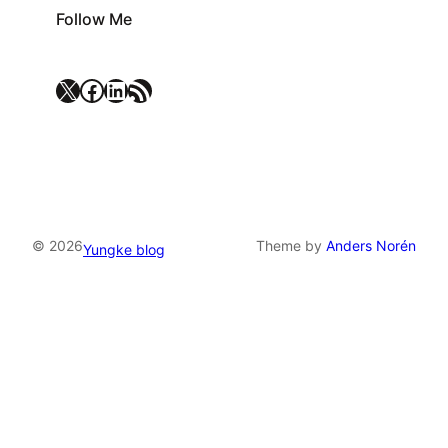
Follow Me
X
Facebook
LinkedIn
RSS 資訊提供
© 2026
Theme by
Anders Norén
Yungke blog